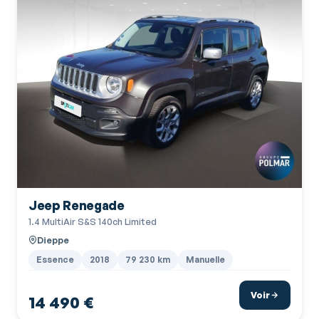
Jeep Renegade
1.4 MultiAir S&S 140ch Limited
Dieppe
Essence
2018
79 230 km
Manuelle
Voir
14 490 €