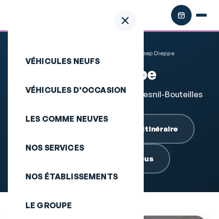
Accueil
Nos établissements
Jeep Dieppe
VÉHICULES NEUFS
Jeep Dieppe
VÉHICULES D'OCCASION
ZI Louis Delaporte, 76370 Rouxmesnil-Bouteilles
LES COMME NEUVES
02 35 84 73 51
Itinéraire
NOS SERVICES
Prendre rendez-vous
NOS ÉTABLISSEMENTS
LE GROUPE