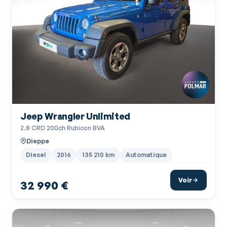
Jeep Wrangler Unlimited
2.8 CRD 200ch Rubicon BVA
Dieppe
Diesel
2016
135 210 km
Automatique
Voir
32 990 €