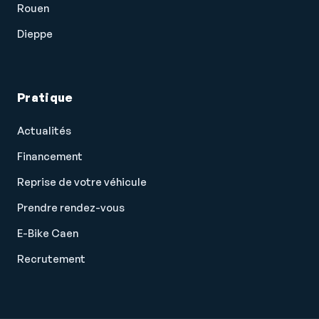
Rouen
Dieppe
Pratique
Actualités
Financement
Reprise de votre véhicule
Prendre rendez-vous
Salut c'est nous...
E-Bike Caen
les Cookies !
Recrutement
On a attendu d'être sûrs que le contenu de
ce site vous intéresse avant de vous
déranger, mais on aimerait bien vous accompagner pendant votre
visite...