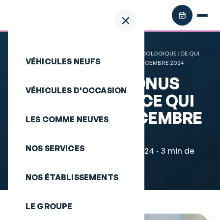
NOUVEAU BONUS ÉCOLOGIQUE : CE QUI
Accueil
Actualités
VÉHICULES NEUFS
CHANGE EN DÉCEMBRE 2024
NOUVEAU BONUS
VÉHICULES D'OCCASION
ÉCOLOGIQUE : CE QUI
CHANGE EN DÉCEMBRE
LES COMME NEUVES
2024
NOS SERVICES
Conseils auto · 9 décembre 2024 · 3 min de
lecture
NOS ÉTABLISSEMENTS
LE GROUPE