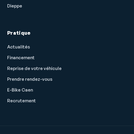
Dieppe
Pratique
Actualités
Financement
Reprise de votre véhicule
Prendre rendez-vous
Salut c'est nous...
E-Bike Caen
les Cookies !
Recrutement
On a attendu d'être sûrs que le contenu de
ce site vous intéresse avant de vous
déranger, mais on aimerait bien vous accompagner pendant votre
visite...
C'est OK pour vous ?