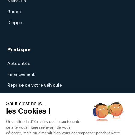
Saint-Lô
Rouen
Dieppe
Pratique
Actualités
Financement
Reprise de votre véhicule
Prendre rendez-vous
Salut c'est nous...
E-Bike Caen
les Cookies !
Recrutement
On a attendu d'être sûrs que le contenu de
ce site vous intéresse avant de vous
déranger, mais on aimerait bien vous accompagner pendant votre