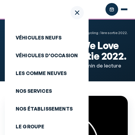
Accueil
Actualités
Škoda Caen x We Love Cycling : 1ère sortie 2022.
VÉHICULES NEUFS
Škoda Caen x We Love
Cycling : 1ère sortie 2022.
VÉHICULES D'OCCASION
Vie du groupe · 12 avril 2022 · 2 min de lecture
LES COMME NEUVES
NOS SERVICES
NOS ÉTABLISSEMENTS
LE GROUPE