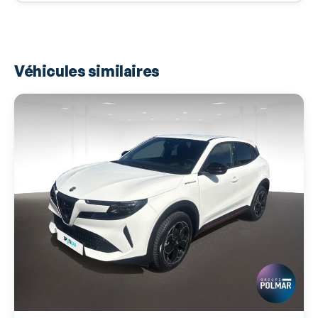
Airbag passager déconnectable
Airbags latéraux avant
Airbags rideaux
Véhicules similaires
Antidémarrage électronique
Antipatinage
Appui-tête conducteur réglable hauteur
Appui-tête passager réglable en hauteur
Arrêt et redémarrage auto. du moteur
Bacs de portes arrière
Bacs de portes avant
Banquette 40/20/40
Banquette AR rabattable
Banquette arrière 3 places