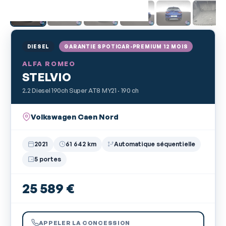
DIESEL
GARANTIE SPOTICAR-PREMIUM 12 MOIS
ALFA ROMEO
STELVIO
2.2 Diesel 190ch Super AT8 MY21 · 190 ch
Volkswagen Caen Nord
2021
61 642 km
Automatique séquentielle
5 portes
25 589 €
APPELER LA CONCESSION