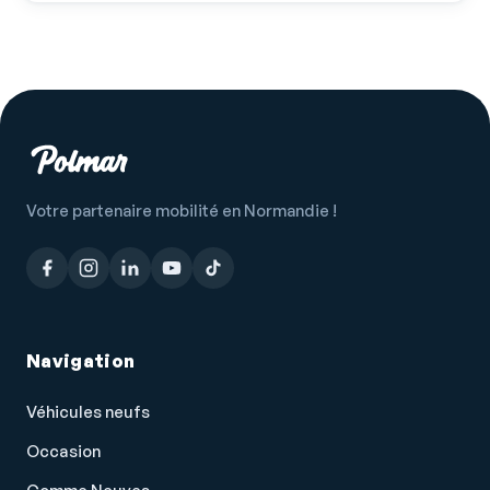
Prise USB
Radar de stationnement AR
Radar de stationnement AV
Radio
Radio numérique DAB
Votre partenaire mobilité en Normandie !
Régulateur de vitesse
Répétiteurs de clignotant dans rétro ext
Rétroviseur intérieur électrochrome
Rétroviseurs dégivrants
Navigation
Rétroviseurs électriques
Rétroviseurs rabattables électriquement
Véhicules neufs
Rouge Alfa Pastel
Occasion
Services connectés