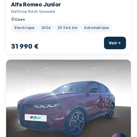
Alfa Romeo Junior
Becquet arrière
Elettrica 156ch Speciale
Boite à gants fermée
Caen
Boucliers AV et AR couleur caisse
Electrique
2024
20 944 km
Automatique
Caméra de recul
Voir
31 990 €
Capteur de luminosité
Capteur de pluie
Ceinture de vitrage chromée
Ceintures avant ajustables en hauteur
Clim automatique bi-zones
Coffre assisté électriquement
Commande du comportement dynamique
Commande Mode ECO
Commandes du système audio au volant