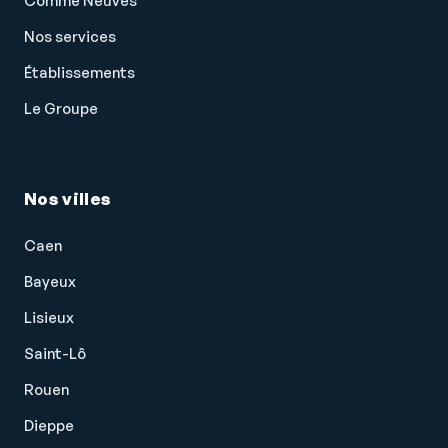
Comme Neuves
Siège conducteur réglable en hauteur
Nos services
Siège passager réglable en hauteur
Établissements
Sortie d'échappement chromée
Le Groupe
Système avancé de détection d'obstacles
Système d'accès sans clé
Système d'assistance à la descente
Nos villes
Système de prévention des collisions
Caen
Tablette cache bagages
Bayeux
Témoin de bouclage des ceintures AV
Lisieux
Témoin de perte de pression pneumatique
Saint-Lô
Température extérieure
Rouen
Tissu noir
Dieppe
Troisième ceinture de sécurité