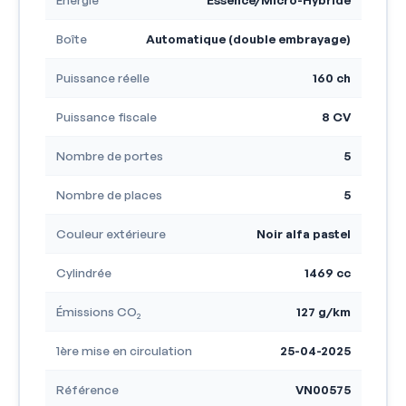
Boîte
Automatique (double embrayage)
Puissance réelle
160 ch
Puissance fiscale
8 CV
Nombre de portes
5
Nombre de places
5
Couleur extérieure
Noir alfa pastel
Cylindrée
1469 cc
Émissions CO₂
127 g/km
1ère mise en circulation
25-04-2025
Référence
VN00575