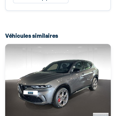
Airbag conducteur
Airbag genoux
Airbag passager
Airbags latéraux avant
Véhicules similaires
Airbags rideaux
Antidémarrage électronique
Antipatinage
Arrêt et redémarrage auto. du moteur
Bacs de portes avant
Banquette 60/40
Boite à gants fermée
Boucliers AV et AR couleur caisse
Caméra de recul