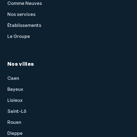
Comme Neuves
Volant chauffant
Nos services
Volant cuir
Établissements
Volant sport
Le Groupe
Nos villes
Caen
Bayeux
Lisieux
Saint-Lô
Rouen
Dieppe