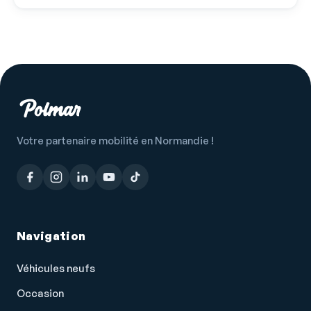
Système d'éclairage intelligent à LED
Système de détection de somnolence
Système de prévention des collisions
Tablette cache bagages
Témoin de bouclage ceinture conducteur
Témoin de perte de pression pneumatique
Votre partenaire mobilité en Normandie !
Température extérieure
TMC
Troisième ceinture de sécurité
Verrouillage centralisé à distance
Navigation
Vitres arrière électriques
Véhicules neufs
Vitres arrière surteintées
Occasion
Vitres avant électriques