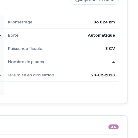
3
Kilométrage
36 824 km
e
Boîte
Automatique
h
Puissance fiscale
3 CV
3
Nombre de places
4
c
1ère mise en circulation
23-02-2023
7
46