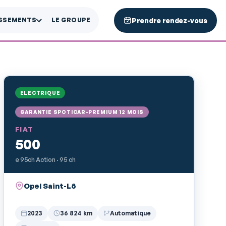
Prendre rendez-vous
ISSEMENTS
LE GROUPE
ELECTRIQUE
GARANTIE SPOTICAR-PREMIUM 12 MOIS
FIAT
500
e 95ch Action · 95 ch
Opel Saint-Lô
2023
36 824 km
Automatique