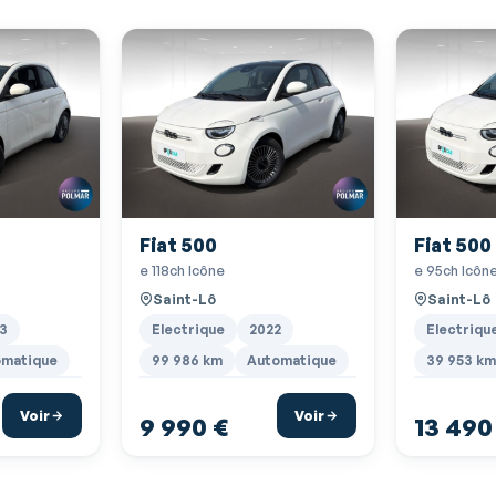
Feux de jour à LED
Freinage automatique d'urgence
Ice White pastel
Lampe de coffre
Phares halogènes
Prise USB
Fiat 500
Fiat 500
Système de détection de somnolence
e 118ch Icône
e 95ch Icôn
Tissu Seaqual noir motifs CHEVRON
Saint-Lô
Saint-Lô
Vitres avant électriques
3
Electrique
2022
Electriqu
Volant réglable en hauteur
omatique
99 986 km
Automatique
39 953 km
Voir
Voir
9 990 €
13 490