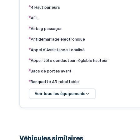
4 Haut parleurs
AFIL
Airbag passager
Antidémarrage électronique
Appel d'Assistance Localisé
Appui-tête conducteur réglable hauteur
Bacs de portes avant
Banquette AR rabattable
Boite à gants fermée
Voir tous les équipements
Capteur de luminosité
Commande Mode ECO
EBD
ESP
Véhicules similaires