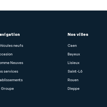
avigation
Nos villes
hicules neufs
Caen
ccasion
Bayeux
omme Neuves
Lisieux
s services
Saint-Lô
tablissements
Rouen
e Groupe
Dieppe