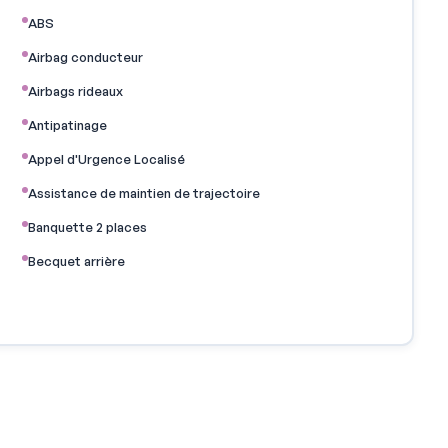
ABS
Airbag conducteur
Airbags rideaux
Antipatinage
Appel d'Urgence Localisé
Assistance de maintien de trajectoire
Banquette 2 places
Becquet arrière
Boucliers AV et AR couleur caisse
Clim manuelle
Démarrage sans clé
Ecran multifonction couleur
Essuie-glace arrière