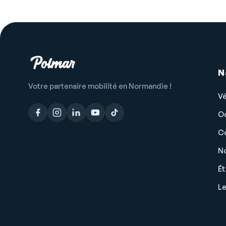
N
Votre partenaire mobilité en Normandie !
Vé
Salut c'est nous...
les Cookies !
O
On a attendu d'être sûrs que le contenu
C
de ce site vous intéresse avant de
vous déranger, mais on aimerait bien vous accompagner pendant
No
votre visite...
C'est OK pour vous ?
É
Lire la politique de confidentialité
L
Consentements certifiés par
Non merci
Je choisis
OK pour moi