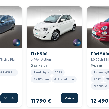
ESP
Feux arrière à LED
Filtre à Pollen
Freinage automatique d'urgence
GPS Cartographique
Jantes Alu
Fiat 500
Fiat 500
Lampe de coffre
/S Life Plus
e 95ch Action
1.0 70ch BS
Mineral Grey métal
Saint-Lô
Caen
Phares halogènes
84 671 km
Electrique
2023
Essence/
Prise USB
36 824 km
Automatique
2022
2
Manuelle
Radio numérique DAB
Régulateur de vitesse
Voir
Voir
11 790 €
12 490
Services connectés