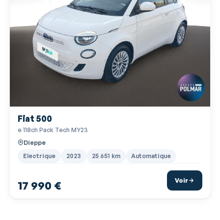
Siège cond. avec réglage lombaire électr
Siège conducteur réglable en hauteur
Siège passager réglable en hauteur
Suspension réhaussée
Système de détection de somnolence
Température extérieure
Tissu Noir & Ecocuir
Verrouillage centralisé à distance
Fiat 500
e 118ch Pack Tech MY23
Verrouillage centralisé des portes
Dieppe
Vitres arrière électriques
Electrique
2023
25 651 km
Automatique
Vitres arrière surteintées
Voir
17 990 €
Vitres avant électriques
Volant cuir
Volant réglable en profondeur et hauteur