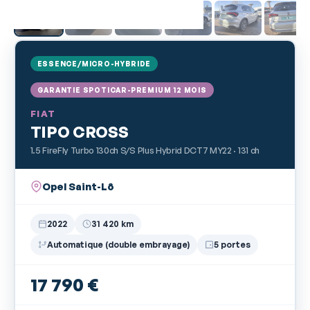
ESSENCE/MICRO-HYBRIDE
GARANTIE SPOTICAR-PREMIUM 12 MOIS
FIAT
TIPO CROSS
1.5 FireFly Turbo 130ch S/S Plus Hybrid DCT7 MY22 · 131 ch
Opel Saint-Lô
2022
31 420 km
Automatique (double embrayage)
5 portes
17 790 €