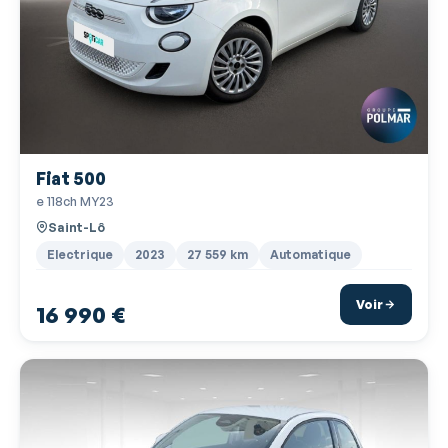
Prise 12V
Prise auxiliaire de connexion audio
Prise USB
Radar de stationnement AR
Radar de stationnement AV
Fiat 500
Radio
e 118ch MY23
Radio numérique DAB
Saint-Lô
Reconnaissance panneaux de signalisation
Electrique
2023
27 559 km
Automatique
Régulateur de vitesse adaptatif
Voir
16 990 €
Rétroviseur intérieur électrochrome
Rétroviseurs dégivrants
Rétroviseurs électriques
Services connectés