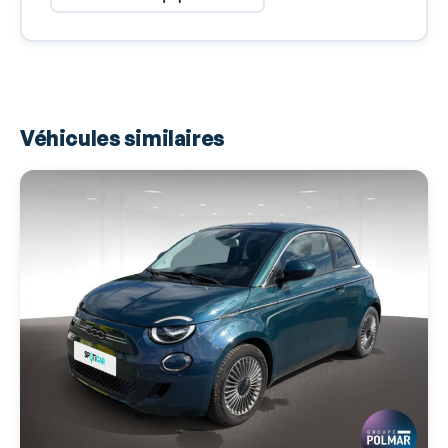
Airbags rideaux AV et AR
Arrêt et redémarrage auto. du moteur
Banquette 60/40
Banquette AR rabattable
Véhicules similaires
Barres de toit
BAS
Blanc Gelato Pastel
Boite à gants fermée
Boucliers AV et AR couleur caisse
Caméra de recul
Capteur de luminosité
Capteur de pluie
Ceintures avant ajustables en hauteur