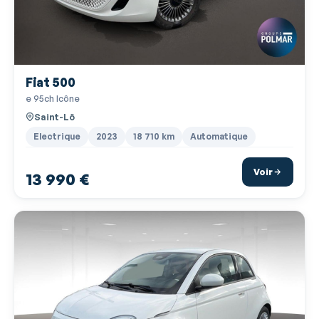
Interface Media
Jantes Alu
Kit mains-libres Bluetooth
Fiat 500
Lampe de coffre
e 95ch Icône
Limiteur de vitesse
Saint-Lô
Lunette arrière surteintée
Electrique
2023
18 710 km
Automatique
Miroir de courtoisie conducteur éclairé
Voir
13 990 €
Miroir de courtoisie passager éclairé
Ordinateur de bord
Phares antibrouillard
Phares avant LED
Poches d'aumonières
Pommeau de levier vitesse en cuir