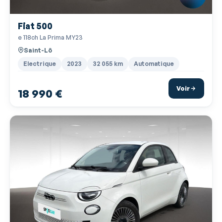
Clim automatique
Fiat 500
Commandes du système audio au volant
e 118ch La Prima MY23
Commandes vocales
Saint-Lô
Détecteur de sous-gonflage
Electrique
2023
32 055 km
Automatique
Eclairage statique d'intersection
Voir
18 990 €
Ecran multifonction couleur
Ecran tactile
ESP
Feux arrière à LED
Feux de jour à LED
Fixations Isofix aux places arrières
Freinage automatique d'urgence
GPS Cartographique