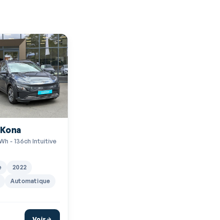
 Kona
Wh - 136ch Intuitive
e
2022
Automatique
Voir