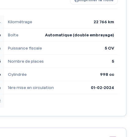
4
Kilométrage
22 766 km
e
Boîte
Automatique (double embrayage)
h
Puissance fiscale
5 CV
5
Nombre de places
5
e
Cylindrée
998 cc
m
1ère mise en circulation
01-02-2024
2