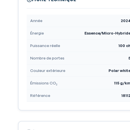
Année
202
Énergie
Essence/Micro-Hybrid
Puissance réelle
100 c
Nombre de portes
Couleur extérieure
Polar whit
Émissions CO₂
115 g/k
Référence
1811