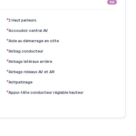
90
2 Haut parleurs
Accoudoir central AV
Aide au démarrage en côte
Airbag conducteur
Airbags latéraux arrière
Airbags rideaux AV et AR
Antipatinage
Appui-tête conducteur réglable hauteur
Arrêt et redémarrage auto. du moteur
Bacs de portes avant
Banquette AR rabattable
Boucliers AV et AR couleur caisse