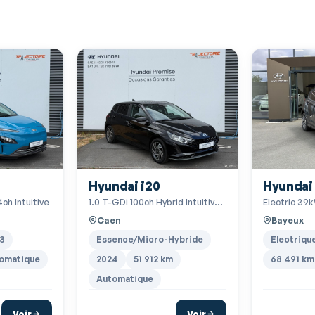
Capteur de luminosité
Commande du comportement dynamique
Compte tours
EBD
Ecran multifonction couleur
ESP
Feux de freinage d'urgence
Hyundai i20
Hyundai
Filtre à particules
ch Intuitive
1.0 T-GDi 100ch Hybrid Intuitive
Electric 39k
Fixations Isofix aux places arrières
DCT-7
Caen
Bayeux
Fonction MP3
3
Essence/Micro-Hybride
Electriqu
Interface Media
omatique
2024
51 912 km
68 491 km
Automatique
Kit mains-libres Bluetooth
Lampes de lecture à l'arrière
Voir
Voir