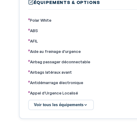
ÉQUIPEMENTS & OPTIONS
Polar White
ABS
AFIL
Aide au freinage d'urgence
Airbag passager déconnectable
Airbags latéraux avant
Antidémarrage électronique
Appel d'Urgence Localisé
Appui-tête passager réglable en hauteur
Voir tous les équipements
Assistance de maintien de trajectoire
Banquette 60/40
Boite à gants fermée