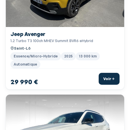
Ecran multifonction couleur
Ecran tactile
ESP
Jeep Avenger
Feux de freinage d'urgence
1.2 Turbo T3 100ch MHEV Summit BVR6 eHybrid
Feux de jour à LED
Saint-Lô
Filtre à Pollen
Essence/Micro-Hybride
2025
13 000 km
Automatique
Fixation Isofix siège passager avant
Fixations Isofix aux places arrières
Voir
29 990 €
Fonction MP3
Freinage automatique d'urgence
Interface Media
Jantes Alu
Kit mains-libres Bluetooth