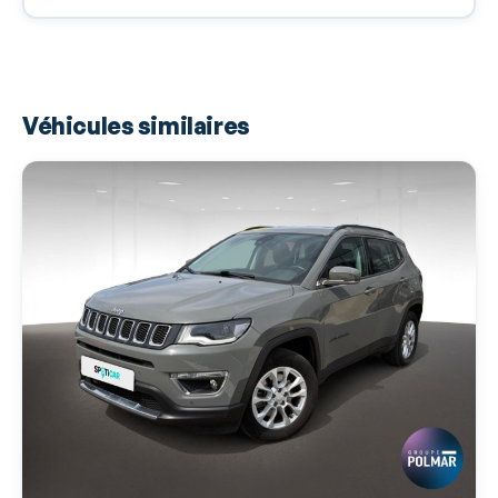
Airbags latéraux avant
Airbags rideaux
Airbags rideaux AR
Véhicules similaires
Allumage des phares automatique
Antipatinage
Appel d'Assistance Localisé
Appel d'Urgence Localisé
Appui-tête conducteur réglable hauteur
Appui-tête passager réglable en hauteur
Assistance de maintien de trajectoire
Bacs de portes avant
Banquette 60/40
Banquette AR rabattable