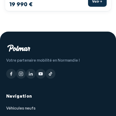
Système de localisation par satellite
Voir
19 990 €
Tissu Noir avec détails gris
Verrouillage auto. des portes en roulant
Verrouillage centralisé à distance
Verrouillage centralisé des portes
Vitres arrière électriques
Vitres arrière teintées
Votre partenaire mobilité en Normandie !
Vitres avant électriques
Volant réglable en profondeur et hauteur
Navigation
Véhicules neufs