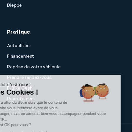
Dieppe
Pratique
Actualités
Financement
Reprise de votre véhicule
Prendre rendez-vous
Salut c'est nous...
E-Bike Caen
les Cookies !
Recrutement
On a attendu d'être sûrs que le contenu de
ce site vous intéresse avant de vous
déranger, mais on aimerait bien vous accompagner pendant votre
visite...
C'est OK pour vous ?