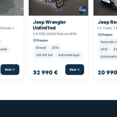
Jeep Wrangler
Jeep Re
Unlimited
ltitude +
1.3 Turbo T
Longitude S
2.8 CRD 200ch Rubicon BVA
Dieppe
Dieppe
Hybride r
Diesel
2016
elle
2021
6
135 210 km
Automatique
Automati
Voir
Voir
32 990 €
20 990