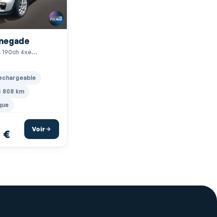
negade
4 190ch 4xe
ummer Edition AT6
echargeable
3 808 km
que
Voir
 €