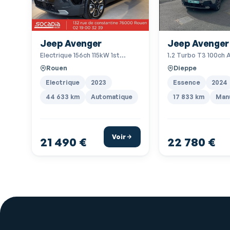
Jeep Avenger
Jeep Avenger
Electrique 156ch 115kW 1st
1.2 Turbo T3 100ch A
Edition
Rouen
Dieppe
Electrique
2023
Essence
2024
44 633 km
Automatique
17 833 km
Manu
Voir
21 490 €
22 780 €