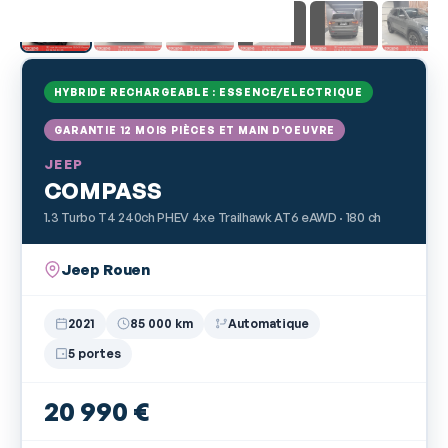
HYBRIDE RECHARGEABLE : ESSENCE/ELECTRIQUE
GARANTIE 12 MOIS PIÈCES ET MAIN D'OEUVRE
JEEP
COMPASS
1.3 Turbo T4 240ch PHEV 4xe Trailhawk AT6 eAWD · 180 ch
Jeep Rouen
2021
85 000 km
Automatique
5 portes
20 990 €