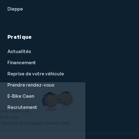
Dieppe
Pratique
Actualités
Financement
Reprise de votre véhicule
Prendre rendez-vous
Salut c'est nous...
E-Bike Caen
les Cookies !
Recrutement
On a attendu d'être sûrs que le contenu de
ce site vous intéresse avant de vous
déranger, mais on aimerait bien vous accompagner pendant votre
visite...
C'est OK pour vous ?