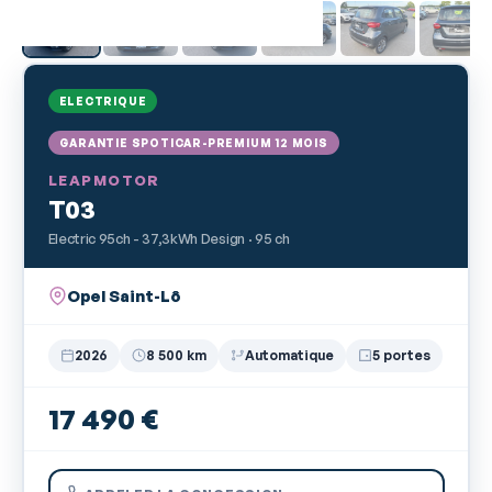
ELECTRIQUE
GARANTIE SPOTICAR-PREMIUM 12 MOIS
LEAPMOTOR
T03
Electric 95ch - 37,3kWh Design · 95 ch
Opel Saint-Lô
2026
8 500 km
Automatique
5 portes
17 490 €