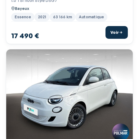
1.0 TSI 110ch Style DSG7
Clim manuelle
Bayeux
Commandes du système audio au volant
Essence
2021
63 166 km
Automatique
Commandes vocales
Voir
17 490 €
Démarrage sans clé
Détecteur de sous-gonflage
Dispositif freinage automatique
EBD
Ecran multifonction couleur
Ecran tactile
ESP
Essuie-glace arrière
Feux de jour à LED
Filtre à Pollen