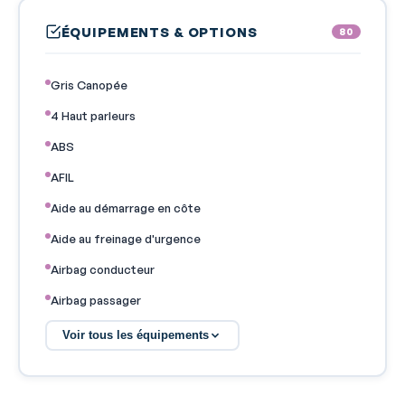
ÉQUIPEMENTS & OPTIONS
80
Gris Canopée
4 Haut parleurs
ABS
AFIL
Aide au démarrage en côte
Aide au freinage d'urgence
Airbag conducteur
Airbag passager
Airbag passager déconnectable
Voir tous les équipements
Airbags latéraux avant
Airbags rideaux