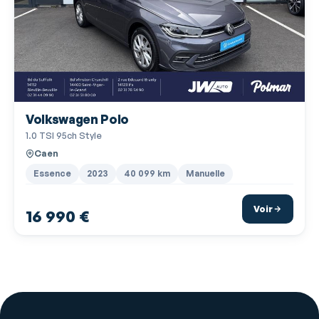
Services connectés
Siège conducteur réglable en hauteur
Système d'alerte de véhicule en approche
Système de contrôle des angles morts
Volkswagen Polo
Système de détection de somnolence
1.0 TSI 95ch Style
Système de localisation par satellite
Caen
Système de prévention des collisions
Essence
2023
40 099 km
Manuelle
Tissu noir
Voir
16 990 €
Toit panoramique en verre
Velum rang 1
Verrouillage centralisé à distance
Verrouillage centralisé des portes
Vitres arrière électriques