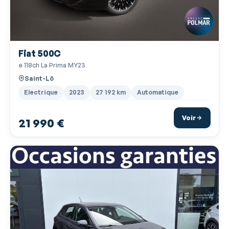
Ouverture des vitres séquentielle
Phares halogènes
Porte-gobelets avant
Fiat 500C
Prise 12V
e 118ch La Prima MY23
Prise USB
Saint-Lô
Radar de stationnement AR
Electrique
2023
27 192 km
Automatique
Radio
Voir
21 990 €
Radio numérique DAB
Reconnaissance panneaux de signalisation
Régulateur de vitesse
Régulateur de vitesse adaptatif
Répétiteurs de clignotant dans rétro ext
Rétroviseurs dégivrants
Rétroviseurs électriques