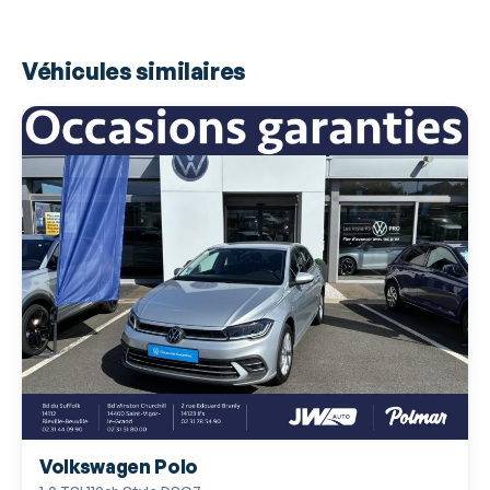
Allumage des phares automatique
Antidémarrage électronique
Véhicules similaires
Appel d'Urgence Localisé
Assistance de maintien de trajectoire
Bacs de portes arrière
Bacs de portes avant
Banquette AR rabattable
Banquette arrière monobloc
Bleu Caraïbes
Boite à gants fermée
Borne Wi-Fi
Boucliers AV et AR couleur caisse
Volkswagen Polo
Caméra de recul