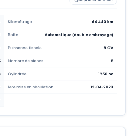
3
Kilométrage
64 440 km
l
Boîte
Automatique (double embrayage)
h
Puissance fiscale
8 CV
5
Nombre de places
5
e
Cylindrée
1950 cc
m
1ère mise en circulation
12-04-2023
9