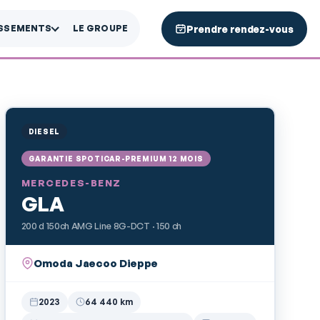
Prendre rendez-vous
ISSEMENTS
LE GROUPE
DIESEL
GARANTIE SPOTICAR-PREMIUM 12 MOIS
MERCEDES-BENZ
GLA
200 d 150ch AMG Line 8G-DCT · 150 ch
Omoda Jaecoo Dieppe
2023
64 440 km