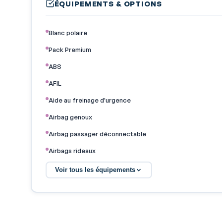
ÉQUIPEMENTS & OPTIONS
Blanc polaire
Pack Premium
ABS
AFIL
Aide au freinage d'urgence
Airbag genoux
Airbag passager déconnectable
Airbags rideaux
Antipatinage
Voir tous les équipements
Arrêt et redémarrage auto. du moteur
Bacs de portes arrière
Banquette 40/20/40