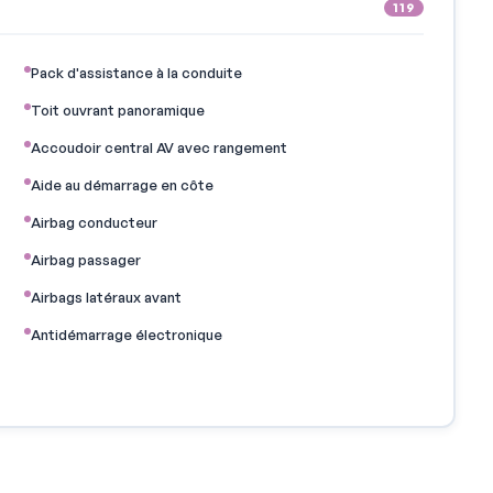
119
Pack d'assistance à la conduite
Toit ouvrant panoramique
Accoudoir central AV avec rangement
Aide au démarrage en côte
Airbag conducteur
Airbag passager
Airbags latéraux avant
Antidémarrage électronique
Appel d'Urgence Localisé
Assistance de maintien de trajectoire
Bacs de portes avant
Banquette AR rabattable