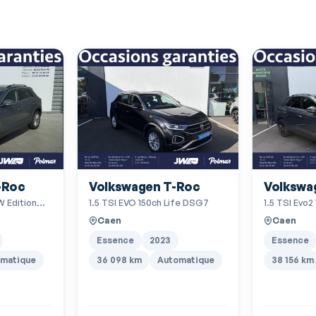
BAS
Borne Wi-Fi
Calandre chromée
Capteur de luminosité
Ceinture de vitrage chromée
Clim automatique bi-zones
Commande du comportement dynamique
Volkswagen T-Roc
Volkswa
-Roc
Compte tours
1.5 TSI EVO 150ch Life DSG7
1.5 TSI Evo
W Edition
Détecteur de sous-gonflage
Caen
Caen
Echappement à double sortie
Essence
2023
Essence
Ecran multifonction couleur
36 098 km
Automatique
38 156 km
matique
ESP
Feux arrière à LED