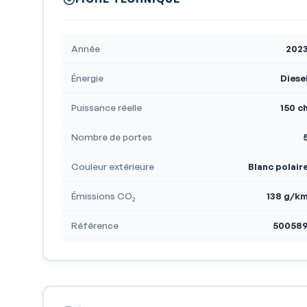
Année
202
Énergie
Diese
Puissance réelle
150 c
Nombre de portes
Couleur extérieure
Blanc polair
Émissions CO₂
138 g/k
Référence
50058