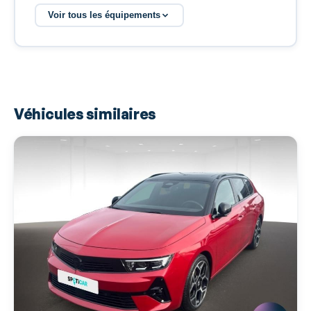
Airbags latéraux avant
Voir tous les équipements
Airbags rideaux
Airbags rideaux AR
Antidémarrage électronique
Antipatinage
Véhicules similaires
Appel d'Assistance Localisé
Appel d'Urgence Localisé
Appui-tête conducteur réglable hauteur
Appui-tête passager réglable en hauteur
Arrêt et redémarrage auto. du moteur
Assistance de maintien de trajectoire
Banquette 60/40
Banquette AR rabattable