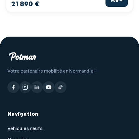
Voir
21 890 €
Température extérieure
Verrouillage auto. des portes en roulant
Verrouillage centralisé à distance
Verrouillage centralisé des portes
Vitres arrière électriques
Vitres avant électriques
Volant multifonction
Votre partenaire mobilité en Normandie !
Volant réglable en profondeur et hauteur
Volant sport
Navigation
Véhicules neufs