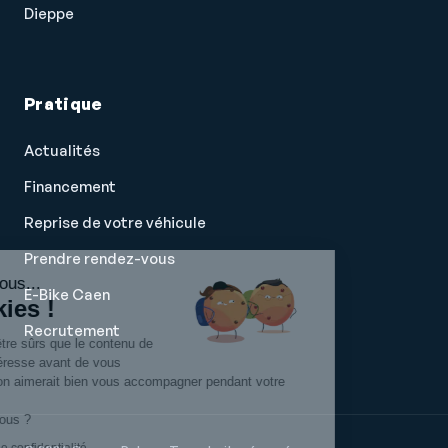
Dieppe
Pratique
Actualités
Financement
Reprise de votre véhicule
Prendre rendez-vous
Salut c'est nous...
E-Bike Caen
les Cookies !
Recrutement
On a attendu d'être sûrs que le contenu de
ce site vous intéresse avant de vous
déranger, mais on aimerait bien vous accompagner pendant votre
visite...
C'est OK pour vous ?
Lire la politique de confidentialité