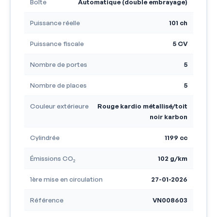
Boîte
Automatique (double embrayage)
Puissance réelle
101 ch
Puissance fiscale
5 CV
Nombre de portes
5
Nombre de places
5
Couleur extérieure
Rouge kardio métallisé/toit
noir karbon
Cylindrée
1199 cc
Émissions CO₂
102 g/km
1ère mise en circulation
27-01-2026
Référence
VN008603