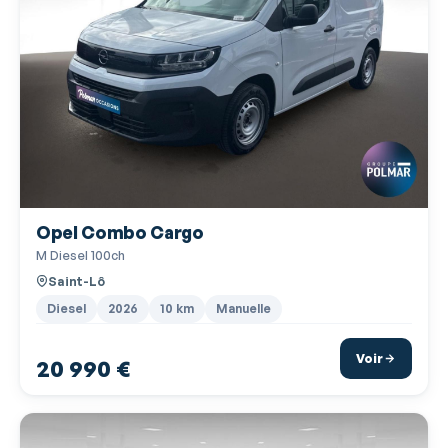
Lampes de lecture à l'avant
Limiteur de vitesse
Miroir de courtoisie passager
Ordinateur de bord
Pédalier sport
Phares avant LED
Opel Combo Cargo
Poignées ton carrosserie
M Diesel 100ch
Prise 12V
Saint-Lô
Prise USB
Diesel
2026
10 km
Manuelle
Radar de stationnement AR
Voir
20 990 €
Radar de stationnement AV
Radio
Radio numérique DAB