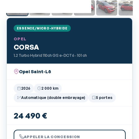
ESSENCE/MICRO-HYBRIDE
OPEL
CORSA
1.2 Turbo Hybrid 110ch GS e-DCT6 · 101 ch
Opel Saint-Lô
2026
2 000 km
Automatique (double embrayage)
5 portes
24 490 €
APPELER LA CONCESSION