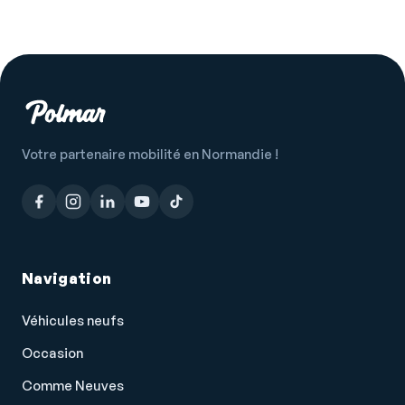
Porte-gobelets avant
Prise 12V
Prise USB
Radar de stationnement AR
Radar de stationnement AV
Votre partenaire mobilité en Normandie !
Radio
Radio numérique DAB
Reconnaissance panneaux de signalisation
Régulateur de couple d'inertie
Navigation
Régulateur de vitesse
Véhicules neufs
Répétiteurs de clignotant dans rétro ext
Occasion
Rétroviseur intérieur électrochrome
Comme Neuves
Rétroviseurs dégivrants