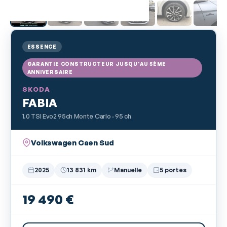
ESSENCE
GARANTIE CONSTRUCTEUR JUSQU'AU 5ÈME
ANNIVERSAIRE
SKODA
FABIA
1.0 TSI Evo2 95ch Monte Carlo · 95 ch
Volkswagen Caen Sud
2025
13 831 km
Manuelle
5 portes
19 490 €