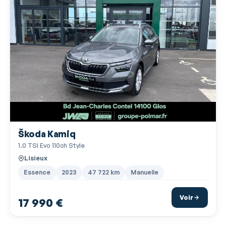
Lunette arrière surteintée
Miroir de courtoisie conducteur
Miroir de courtoisie passager
Mode de conduite
Ordinateur de bord
Pédalier sport
Phares antibrouillard
Škoda Kamiq
Phares avant LED
1.0 TSI Evo 110ch Style
Phares de route adaptatifs
Lisieux
Poches d'aumonières
Essence
2023
47 722 km
Manuelle
Poignées ton carrosserie
Voir
17 990 €
Pommeau de levier vitesse en cuir
Porte-gobelets arrière