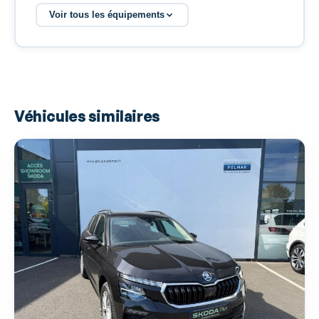
Airbags latéraux avant
Voir tous les équipements
Airbags rideaux AV et AR
Alarme antivol
Alarme d'oubli d'extinction des feux
Antidémarrage électronique
Véhicules similaires
Antipatinage
Appel d'Urgence Localisé
Arrêt et redémarrage auto. du moteur
Assistance de maintien de trajectoire
Bacs de portes arrière
Bacs de portes avant
Banquette 60/40
Banquette AR rabattable