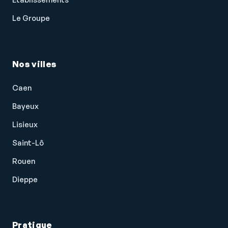
Verrouillage centralisé des portes
Le Groupe
Vitres arrière teintées
Vitres avant électriques
Nos villes
Volant cuir
Volant multifonction
Caen
Volant réglable en profondeur et hauteur
Bayeux
Lisieux
Saint-Lô
Rouen
Dieppe
Pratique