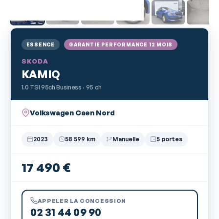
ESSENCE
GARANTIE PERFORMANCE 12 MOIS
SKODA
KAMIQ
1.0 TSI 95ch Business · 95 ch
Volkswagen Caen Nord
2023
58 599 km
Manuelle
5 portes
17 490 €
APPELER LA CONCESSION
02 31 44 09 90