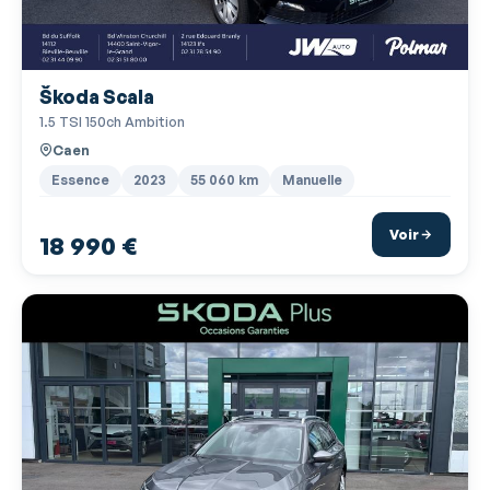
Feux arrière à LED
Feux de freinage d'urgence
Škoda Scala
Feux de jour à LED
1.5 TSI 150ch Ambition
Feux de position à LED
Caen
Filtre à Pollen
Essence
2023
55 060 km
Manuelle
Fixation Isofix siège passager avant
Voir
18 990 €
Fixations Isofix aux places arrières
Follow me home
Fonction MP3
Frein à main en cuir
GPS Cartographique
Interface Media
Jantes Alu