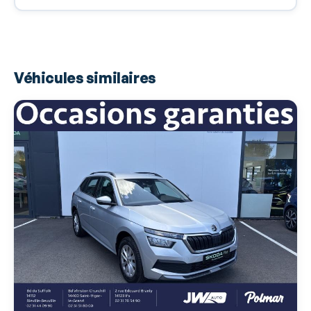
Appel d'Urgence Localisé
Arrêt et redémarrage auto. du moteur
Assistance de maintien de trajectoire
Véhicules similaires
Bacs de portes arrière
Bacs de portes avant
Banquette AR 3 places 1/3-2/3
Banquette AR rabattable
Bleu Energie
Blocage électronique du différentiel
Boite à gants fermée
Boucliers AV et AR couleur caisse
Calandre chromée
Capteur de luminosité