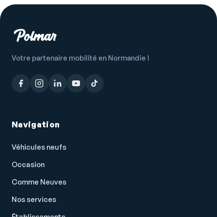
Rétroviseur intérieur électrochrome
Rétroviseurs électriques
Rétroviseurs électriques dégivrants
Services connectés
Votre partenaire mobilité en Normandie !
Siège conducteur avec réglage lombaire
Siège conducteur réglable en hauteur
Siège passager avec réglage lombaire
Siège passager réglable en hauteur
Navigation
Système de prévention des collisions
Véhicules neufs
Tablette cache bagages
Occasion
Témoin de bouclage ceinture conducteur
Comme Neuves
Témoin de perte de pression pneumatique
Nos services
TMC
Verrouillage centralisé à distance
Établissements