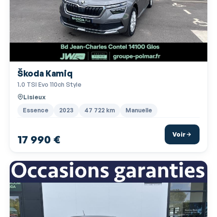
Kit mains-libres Bluetooth
Lampe de coffre nomade
Lampes de lecture à l'avant
Limiteur de vitesse
Škoda Kamiq
Lunette AR dégivrante
1.0 TSI Evo 110ch Style
Lunette arrière teintée
Lisieux
Miroir de courtoisie conducteur
Essence
2023
47 722 km
Manuelle
Miroir de courtoisie passager
Voir
17 990 €
Ordinateur de bord
Ouverture des vitres séquentielle
Phares avant LED
Poches d'aumonières
Poignées ton carrosserie