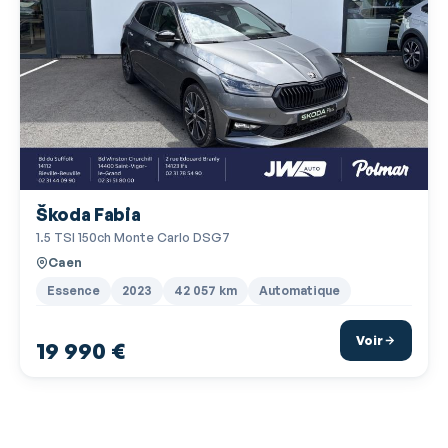
Pommeau de levier vitesse en cuir
Porte-gobelets arrière
Porte-gobelets avant
Prise 12V
Prise USB
Radar de stationnement AR
Škoda Fabia
Radar de stationnement AV
1.5 TSI 150ch Monte Carlo DSG7
Radio
Caen
Radio numérique DAB
Essence
2023
42 057 km
Automatique
Rangement sous siège passager avant
Voir
19 990 €
Régulateur de couple d'inertie
Régulateur de vitesse adaptatif
Répétiteurs de clignotant dans rétro ext