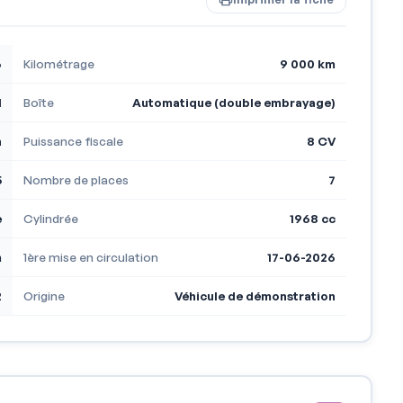
6
Kilométrage
9 000 km
l
Boîte
Automatique (double embrayage)
h
Puissance fiscale
8 CV
5
Nombre de places
7
e
Cylindrée
1968 cc
m
1ère mise en circulation
17-06-2026
2
Origine
Véhicule de démonstration