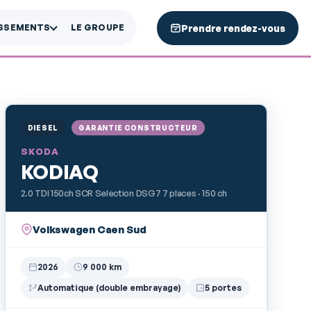
Prendre rendez-vous
ISSEMENTS
LE GROUPE
DIESEL
GARANTIE CONSTRUCTEUR
SKODA
KODIAQ
2.0 TDI 150ch SCR Selection DSG7 7 places · 150 ch
Volkswagen Caen Sud
2026
9 000 km
Automatique (double embrayage)
5 portes