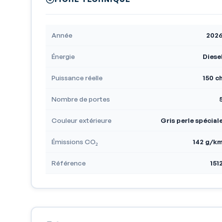
Année
202
Énergie
Diese
Puissance réelle
150 c
Nombre de portes
Couleur extérieure
Gris perle spécial
Émissions CO₂
142 g/k
Référence
151