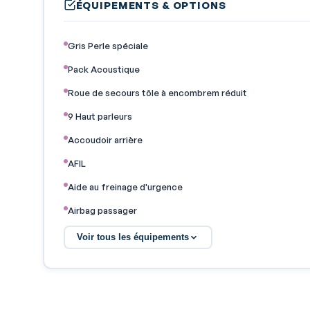
ÉQUIPEMENTS & OPTIONS
Gris Perle spéciale
Pack Acoustique
Roue de secours tôle à encombrem réduit
9 Haut parleurs
Accoudoir arrière
AFIL
Aide au freinage d'urgence
Airbag passager
Airbags latéraux avant
Voir tous les équipements
Airbags rideaux AR
Antipatinage
Arrêt et redémarrage auto. du moteur