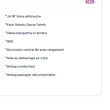
132
JA 18" Soira anthracite
Pack Simply Clever Family
3ème banquette à l'arrière
ABS
Accoudoir central AV avec rangement
Aide au démarrage en côte
Airbag conducteur
Airbag passager déconnectable
Airbags rideaux
Antidémarrage électronique
Appel d'Urgence Localisé
Assistance de maintien de trajectoire