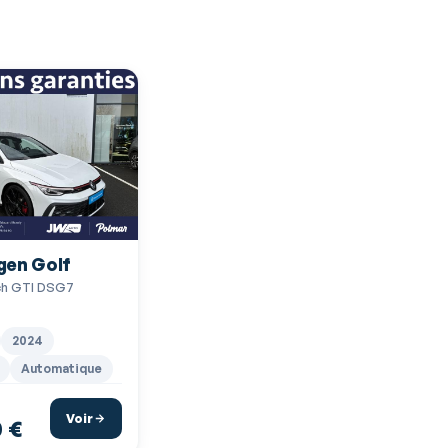
gen Golf
ch GTI DSG7
2024
Automatique
Voir
 €