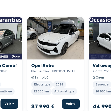
Bacs de portes avant
Banquette AR 2 places 3ème rangée
Banquette arrière 3 places
Barres de toit
Bleu Energie
Boite à gants fermée
Caméra de recul
Opel Astra
Volkswa
a Combi
Capteur de pluie
Electric 156ch EDITION LIMITEE
2.0 TSI 265
DSG7
Clim automatique tri-zones
ULTIMATE PACK
Saint-Lô
Caen
Commande Climatisation AR
Electrique
2024
Essence
Commandes vocales
12 000 km
Automatique
20 050 km
matique
Contrôle élect. de la pression des pneus
Voir
Voir
37 990 €
44 990
EBD