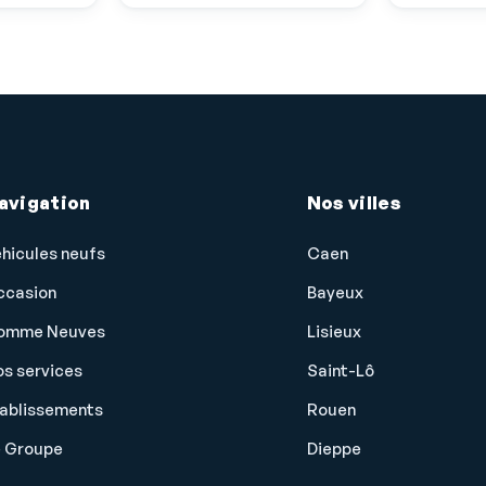
Eclairage d'ambiance
Ecran multifonction couleur
ESP
Feux arrière à LED
Filets de coffre
avigation
Nos villes
Filtre à Pollen
Fixations Isofix aux places arrières
hicules neufs
Caen
Fonction MP3
ccasion
Bayeux
GPS Cartographique
omme Neuves
Lisieux
Interface Media
s services
Saint-Lô
Kit mains-libres Bluetooth
tablissements
Rouen
Lampes de lecture à l'avant
e Groupe
Dieppe
Miroir de courtoisie conducteur éclairé