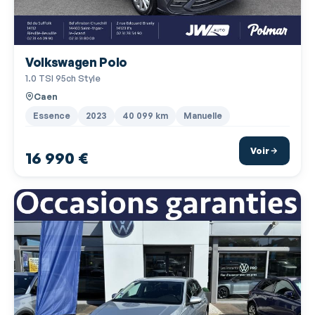
Frein à main en cuir
Gris Ascot
Volkswagen Polo
Interface Media
1.0 TSI 95ch Style
Jantes Alu
Caen
Kit mains-libres Bluetooth
Essence
2023
40 099 km
Manuelle
Lampe de coffre
Voir
16 990 €
Lampes de lecture à l'arrière
Lampes de lecture à l'avant
Limiteur de vitesse
Miroir de courtoisie conducteur éclairé
Miroir de courtoisie passager éclairé
Phares avant LED
Plancher de coffre mobile