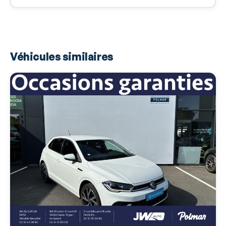
Airbags rideaux AR
Alarme d'oubli d'extinction des feux
Antidémarrage électronique
Véhicules similaires
Antipatinage
Appel d'Urgence Localisé
Arrêt et redémarrage auto. du moteur
Bacs de portes avant
Banquette 1/3-2/3
Banquette AR rabattable
Boucliers AV et AR couleur caisse
Capteur de luminosité
Capteur de pluie
Clim manuelle