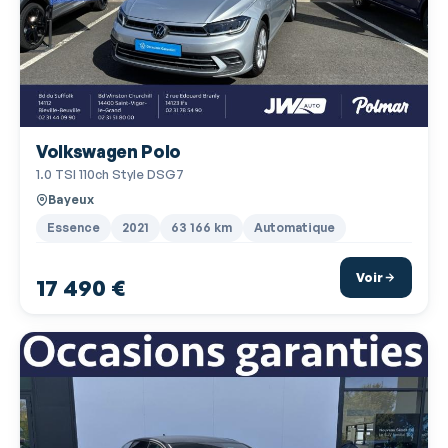
Poches d'aumonières
Poignées ton carrosserie
Pommeau de levier vitesse en cuir
Porte-gobelets avant
Volkswagen Polo
Prise 12V
1.0 TSI 110ch Style DSG7
Prise USB
Bayeux
Radar de stationnement AR
Essence
2021
63 166 km
Automatique
Radar de stationnement AV
Voir
17 490 €
Radio numérique DAB
Régulateur de vitesse
Rétroviseur intérieur électrochrome
Rétroviseurs dégivrants
Rétroviseurs électriques