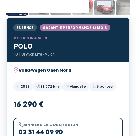
ESSENCE
GARANTIE PERFORMANCE 12 MOIS
VOLKSWAGEN
POLO
1.0 TSI 95ch Life · 95 ch
Volkswagen Caen Nord
2023
31 072 km
Manuelle
5 portes
16 290 €
APPELER LA CONCESSION
02 31 44 09 90