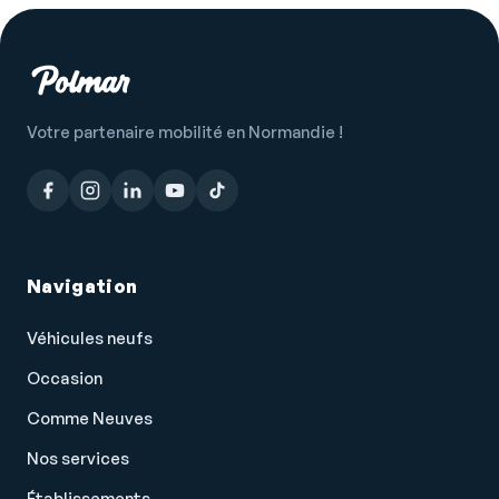
Verrouillage centralisé des portes
Vitrage calorifuge
Vitres arrière électriques
Vitres avant électriques
Votre partenaire mobilité en Normandie !
Vitres teintées
Volant cuir
Volant multifonction
Volant réglable en profondeur et hauteur
Navigation
Véhicules neufs
Occasion
Comme Neuves
Nos services
Établissements