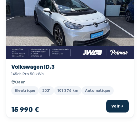
Rétroviseurs rabattables électriquement
Services connectés
Siège conducteur avec réglage lombaire
Siège conducteur réglable en hauteur
Siège passager avec réglage lombaire
Siège passager réglable en hauteur
Volkswagen ID.3
Système avancé de détection d'obstacles
145ch Pro 58 kWh
Système de détection de somnolence
Caen
Système de prévention des collisions
Electrique
2021
101 376 km
Automatique
Système de sécurité post-collisions
Voir
15 990 €
Tablette cache bagages
Tissu 'Life' Noir
Verrouillage centralisé à distance