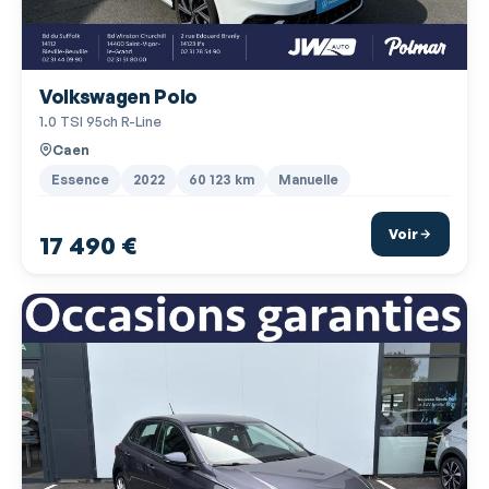
Ecran multifonction couleur
Ecran tactile
Volkswagen Polo
ESP
1.0 TSI 95ch R-Line
Essuie-glace arrière
Caen
Filtre à Pollen
Essence
2022
60 123 km
Manuelle
Fixation Isofix siège passager avant
Voir
17 490 €
Fixations Isofix aux places arrières
Fonction appel d'urgence
Fonction MP3
Freinage automatique d'urgence
Frein à main en cuir
Gris Ascot
Interface Media