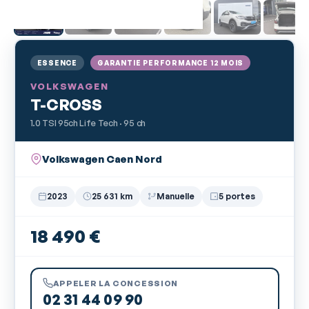
ESSENCE
GARANTIE PERFORMANCE 12 MOIS
VOLKSWAGEN
T-CROSS
1.0 TSI 95ch Life Tech · 95 ch
Volkswagen Caen Nord
2023
25 631 km
Manuelle
5 portes
18 490 €
APPELER LA CONCESSION
02 31 44 09 90