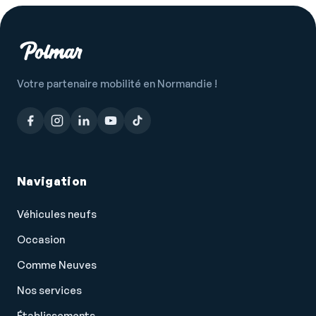
Siège passager réglable en hauteur
Système de détection de somnolence
Système de prévention des collisions
Système de sécurité post-collisions
Votre partenaire mobilité en Normandie !
Température extérieure
Tissu Triangle Ties Noir/Gris
Verrouillage centralisé à distance
Verrouillage centralisé des portes
Navigation
Vitres arrière électriques
Véhicules neufs
Vitres avant électriques
Occasion
Vitres teintées
Comme Neuves
Volant cuir
Nos services
Volant multifonction
Établissements