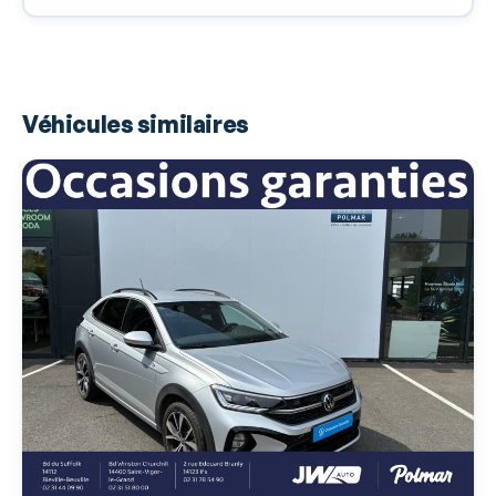
Airbags rideaux AR
Antipatinage
Appel d'Urgence Localisé
Véhicules similaires
Arrêt et redémarrage auto. du moteur
Assistance de maintien de trajectoire
Bacs de portes arrière
Bacs de portes avant
Banquette 1/3-2/3
Banquette AR rabattable
Banquette arrière 3 places
Banquette coulissante
Barres de toit
Becquet arrière