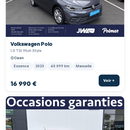
Jantes Alu
Kit mains-libres Bluetooth
Lampes de lecture à l'avant
Lecteur carte SD
Volkswagen Polo
Miroir de courtoisie conducteur
1.0 TSI 95ch Style
Miroir de courtoisie passager
Caen
Ordinateur de bord
Essence
2023
40 099 km
Manuelle
Phares halogènes
Voir
16 990 €
Poches d'aumonières
Poignées ton carrosserie
Pommeau de levier vitesse en cuir
Porte-gobelets avant
Prise USB