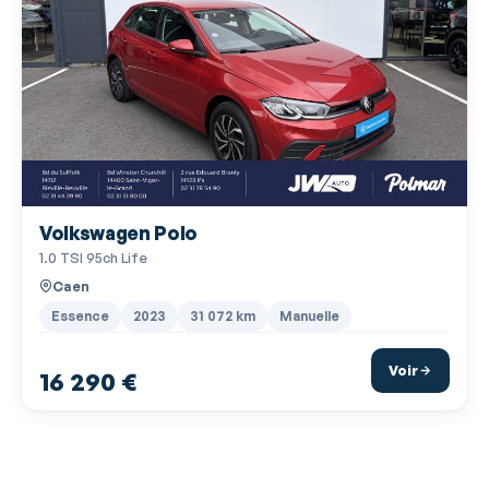
Radar de stationnement AR
Radar de stationnement AV
Radio
Radio numérique DAB
Rangement sous siège passager avant
Régulateur de vitesse adaptatif
Volkswagen Polo
Rétroviseur intérieur électrochrome
1.0 TSI 95ch Life
Rétroviseurs dégivrants
Caen
Rétroviseurs électriques
Essence
2023
31 072 km
Manuelle
Rétroviseurs rabattables électriquement
Voir
16 290 €
Services connectés
Siège conducteur réglable en hauteur
Siège passager rabattable