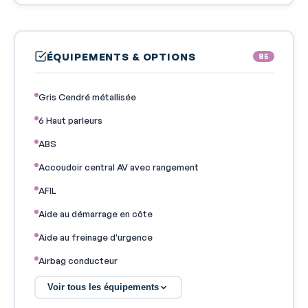
ÉQUIPEMENTS & OPTIONS
85
Gris Cendré métallisée
6 Haut parleurs
ABS
Accoudoir central AV avec rangement
AFIL
Aide au démarrage en côte
Aide au freinage d'urgence
Airbag conducteur
Airbag passager déconnectable
Voir tous les équipements
Airbags latéraux avant