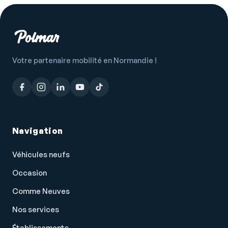
Témoin de bouclage des ceintures AV
Température extérieure
Tissu 'Slash Stoff' Noir Titane / Gris
Verrouillage centralisé à distance
Votre partenaire mobilité en Normandie !
Verrouillage centralisé des portes
Vitres arrière électriques
Vitres avant électriques
Vitres teintées
Navigation
Volant cuir
Véhicules neufs
Volant multifonction
Occasion
Comme Neuves
Nos services
Établissements