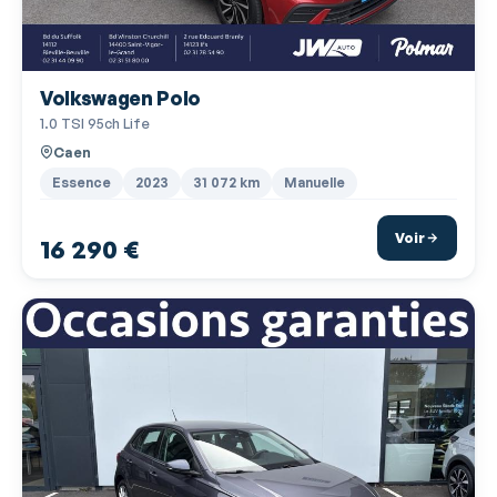
Ecran tactile
ESP
Volkswagen Polo
Feux de jour à LED
1.0 TSI 95ch Life
Fixation Isofix siège passager avant
Caen
Fixations Isofix aux places arrières
Essence
2023
31 072 km
Manuelle
Follow me home
Voir
16 290 €
Fonction appel d'urgence
Freinage automatique d'urgence
Gris Ascot
Interface Media
Jantes Alu
Kit mains-libres Bluetooth
Lampe de coffre