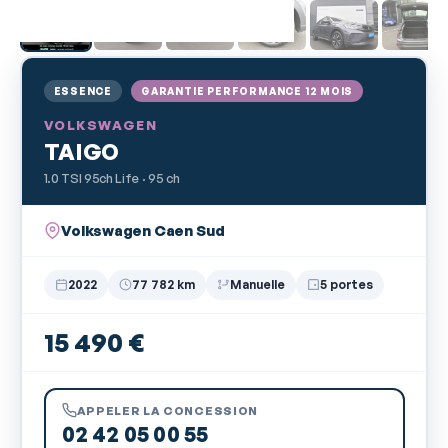
ESSENCE
GARANTIE PERFORMANCE 12 MOIS
VOLKSWAGEN
TAIGO
1.0 TSI 95ch Life · 95 ch
Volkswagen Caen Sud
2022
77 782 km
Manuelle
5 portes
15 490 €
APPELER LA CONCESSION
02 42 05 00 55