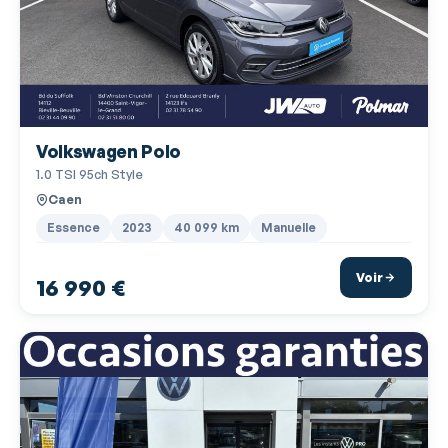
Lampes de lecture à l'arrière
Lampes de lecture à l'avant
Limiteur de vitesse
Miroir de courtoisie conducteur
Volkswagen Polo
Miroir de courtoisie passager
1.0 TSI 95ch Style
Ordinateur de bord
Caen
Phares halogènes
Essence
2023
40 099 km
Manuelle
Pneu à faible résistance au roulement
Voir
16 990 €
Poignées ton carrosserie
Pommeau de levier vitesse en cuir
Porte-gobelets avant
Prise USB
Radio