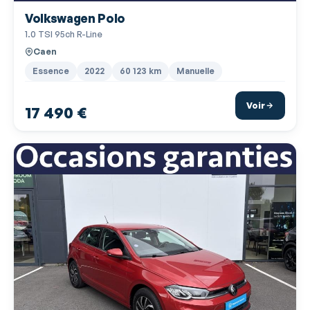
Volkswagen Polo
Barres de toit
1.0 TSI 95ch R-Line
Becquet arrière
Caen
Boite à gants fermée
Essence
2022
60 123 km
Manuelle
Boucliers AV et AR couleur caisse
Voir
17 490 €
Capteur de luminosité
Capteur de pluie
Ceintures avant ajustables en hauteur
Clim manuelle
Commandes du système audio au volant
Contrôle de couple en courbe
Détecteur de sous-gonflage
EBD
Ecran multifonction couleur