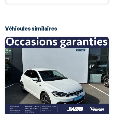
Airbags rideaux
Airbags rideaux AR
Alarme d'oubli d'extinction des feux
Véhicules similaires
Antidémarrage électronique
Antipatinage
Appel d'Urgence Localisé
Arrêt et redémarrage auto. du moteur
Assistance de maintien de trajectoire
Bacs de portes arrière
Bacs de portes avant
Banquette 1/3-2/3
Banquette AR rabattable
Banquette arrière 3 places