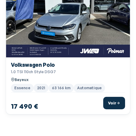
Radio numérique DAB
Régulateur de vitesse adaptatif
Répétiteurs de clignotant dans rétro ext
Rétroviseur intérieur électrochrome
Rétroviseurs dégivrants
Rétroviseurs électriques
Volkswagen Polo
Rétroviseurs rabattables électriquement
1.0 TSI 110ch Style DSG7
Services connectés
Bayeux
Siège conducteur réglable en hauteur
Essence
2021
63 166 km
Automatique
Siège passager réglable en hauteur
Voir
17 490 €
Syst. récupération énergie décélération
Système de détection de somnolence
Tablette cache bagages