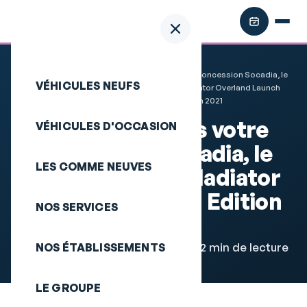
Découvrez dans votre concession Socadia, le
VÉHICULES NEUFS
Accueil
Actualités
Nouveau Jeep Gladiator Overland Launch
Edition 2021
Découvrez dans votre
VÉHICULES D'OCCASION
concession Socadia, le
LES COMME NEUVES
Nouveau Jeep Gladiator
Overland Launch Edition
NOS SERVICES
2021
Nouveauté auto · 6 octobre 2021 · 2 min de lecture
NOS ÉTABLISSEMENTS
LE GROUPE