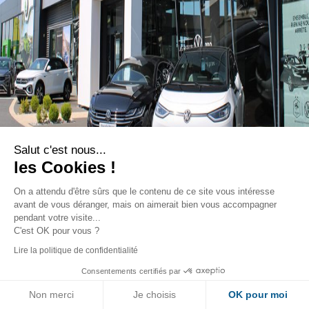
Salut c'est nous...
les Cookies !
On a attendu d'être sûrs que le contenu de
ce site vous intéresse avant de vous
déranger, mais on aimerait bien vous accompagner pendant votre
visite...
C'est OK pour vous ?
Lorem ipsum dolor sit amet, consectetur adipiscing elit.
Lire la politique de confidentialité
Ut elit tellus, luctus nec ullamcorper mattis, pulvinar
Consentements certifiés par
dapibus leo.
Non merci
Je choisis
OK pour moi