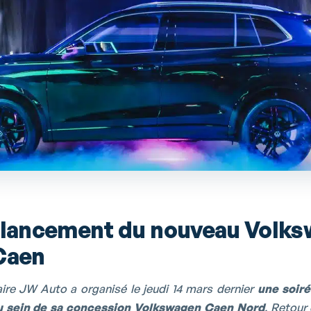
 lancement du nouveau Volk
Caen
ire JW Auto a organisé le jeudi 14 mars dernier
une soir
u sein de sa concession Volkswagen Caen Nord
. Retour