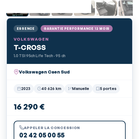
ESSENCE
GARANTIE PERFORMANCE 12 MOIS
VOLKSWAGEN
T-CROSS
1.0 TSI 95ch Life Tech · 95 ch
Volkswagen Caen Sud
2023
40 626 km
Manuelle
5 portes
16 290 €
APPELER LA CONCESSION
02 42 05 00 55