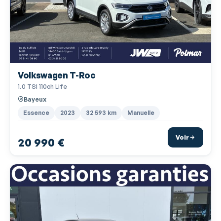
Jantes Alu
Kit mains-libres Bluetooth
Lampes de lecture à l'avant
Lecteur carte SD
Volkswagen T-Roc
Miroir de courtoisie conducteur
1.0 TSI 110ch Life
Miroir de courtoisie passager
Bayeux
Ordinateur de bord
Essence
2023
32 593 km
Manuelle
Phares halogènes
Voir
20 990 €
Poches d'aumonières
Poignées ton carrosserie
Pommeau de levier vitesse en cuir
Porte-gobelets avant
Prise USB