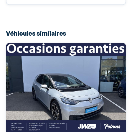
Airbags rideaux AR
Antipatinage
Appel d'Urgence Localisé
Véhicules similaires
Arrêt et redémarrage auto. du moteur
Assistance de maintien de trajectoire
Bacs de portes arrière
Bacs de portes avant
Banquette 1/3-2/3
Banquette AR rabattable
Banquette arrière 3 places
Banquette coulissante
Barres de toit
Becquet arrière