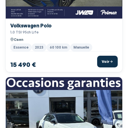
Ecran multifonction couleur
Ecran tactile
Volkswagen Polo
ESP
1.0 TSI 95ch Life
Essuie-glace arrière
Caen
Filtre à Pollen
Essence
2023
60 100 km
Manuelle
Fixation Isofix siège passager avant
Voir
15 490 €
Fixations Isofix aux places arrières
Fonction appel d'urgence
Fonction MP3
Freinage automatique d'urgence
Frein à main en cuir
Gris Ascot
Interface Media