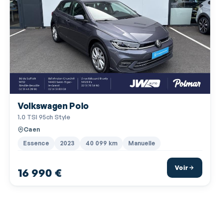
Radar de stationnement AR
Radar de stationnement AV
Radio
Radio numérique DAB
Rangement sous siège passager avant
Régulateur de vitesse adaptatif
Volkswagen Polo
Rétroviseur intérieur électrochrome
1.0 TSI 95ch Style
Rétroviseurs dégivrants
Caen
Rétroviseurs électriques
Essence
2023
40 099 km
Manuelle
Rétroviseurs rabattables électriquement
Voir
16 990 €
Services connectés
Siège conducteur réglable en hauteur
Siège passager rabattable