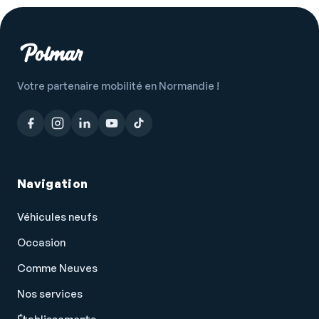
Siège passager réglable en hauteur
Système de détection de somnolence
Système de prévention des collisions
Système de sécurité post-collisions
Votre partenaire mobilité en Normandie !
Température extérieure
Tissu Triangle Ties Noir/Gris
Verrouillage centralisé à distance
Verrouillage centralisé des portes
Navigation
Vitres arrière électriques
Véhicules neufs
Vitres avant électriques
Occasion
Vitres teintées
Comme Neuves
Volant cuir
Nos services
Volant multifonction